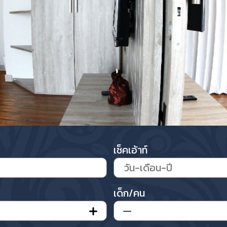
เช็คเอ้าท์
เด็ก/คน