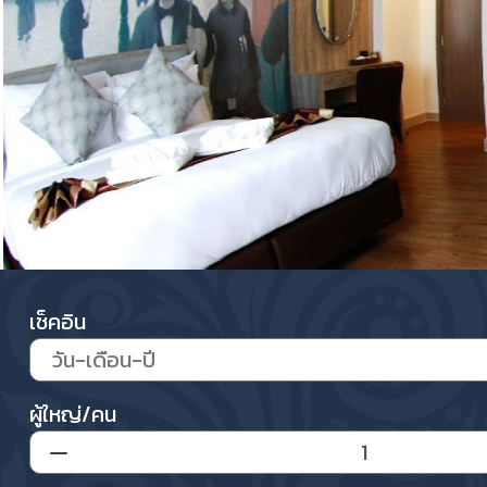
เช็คอิน
ผู้ใหญ่/คน