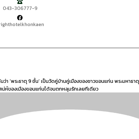
043-306777-9
righthotelkhonkaen
ันว่า ‘พระธาตุ 9 ชั้น’ เป็นวัดคู่บ้านคู่เมืองของชาวขอนแก่น พระมหาธ
เสน่ห์ของเมืองขอนแก่นได้จนตกหลุมรักเลยทีเดียว