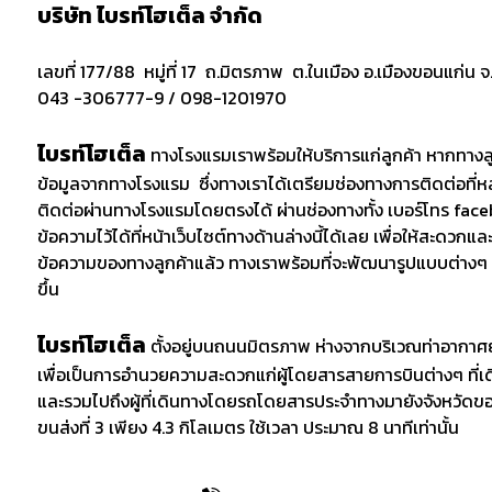
บริษัท ไบรท์โฮเต็ล จํากัด
เลขที่ 177/88 หมู่ที่ 17 ถ.มิตรภาพ ต.ในเมือง อ.เมืองขอนแก่
043 -306777-9 / 098-1201970
ไบรท์โฮเต็ล
ทางโรงแรมเราพร้อมให้บริการแก่ลูกค้า หากทาง
ข้อมูลจากทางโรงแรม ซึ่งทางเราได้เตรียมช่องทางการติดต่อที่ห
ติดต่อผ่านทางโรงแรมโดยตรงได้ ผ่านช่องทางทั้ง เบอร์โทร fa
ข้อความไว้ได้ที่หน้าเว็บไซต์ทางด้านล่างนี้ได้เลย เพื่อให้สะดวกและ
ข้อความของทางลูกค้าแล้ว ทางเราพร้อมที่จะพัฒนารูปแบบต่างๆ ขอ
ขึ้น
ไบรท์โฮเต็ล
ตั้งอยู่บนถนนมิตรภาพ ห่างจากบริเวณท่าอากาศ
เพื่อเป็นการอำนวยความสะดวกแก่ผู้โดยสารสายการบินต่างๆ ที่เ
และรวมไปถึงผู้ที่เดินทางโดยรถโดยสารประจำทางมายังจังหวัดขอ
ขนส่งที่ 3 เพียง 4.3 กิโลเมตร ใช้เวลา ประมาณ 8 นาทีเท่านั้น