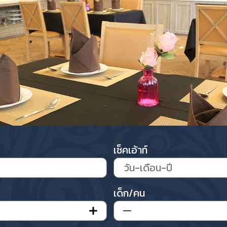
เช็คเอ้าท์
เด็ก/คน