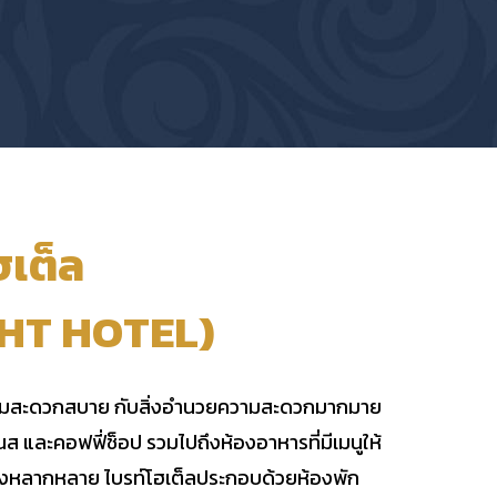
ฮเต็ล
HT HOTEL)
ามสะดวกสบาย กับสิ่งอำนวยความสะดวกมากมาย
เนส และคอฟฟี่ช็อป รวมไปถึงห้องอาหารที่มีเมนูให้
างหลากหลาย ไบรท์โฮเต็ลประกอบด้วยห้องพัก