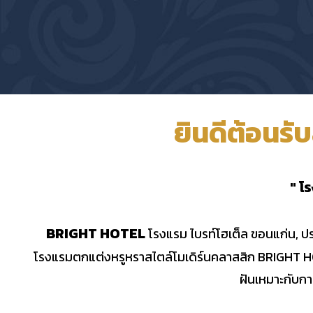
ยินดีต้อนรั
" โ
BRIGHT HOTEL
โรงแรม ไบรท์โฮเต็ล ขอนแก่น, ปร
โรงแรมตกแต่งหรูหราสไตล์โมเดิร์นคลาสสิก BRIGHT HOT
ฝันเหมาะกับก